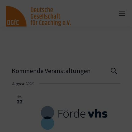
Vera
Kommende Veranstaltungen
Suche
Such
August 2026
und
SA.
22
Ansi
Navi