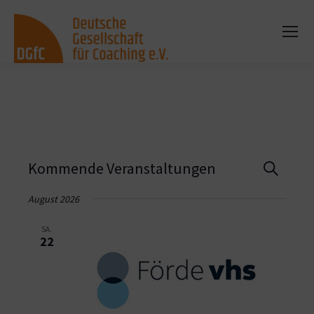
Vera
Kommende Veranstaltungen
Suche
Such
August 2026
und
SA.
22
Ansi
Navi