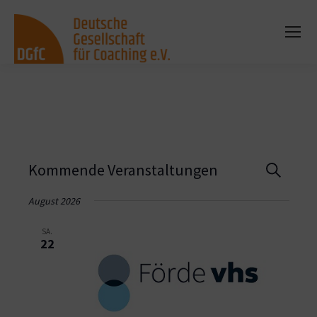
Vera
Kommende Veranstaltungen
Suche
Such
August 2026
und
SA.
22
Ansi
Navi