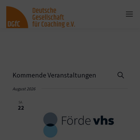
Vera
Kommende Veranstaltungen
Suche
Such
August 2026
und
SA.
22
Ansi
Navi