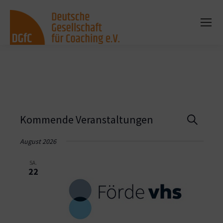
Vera
Kommende Veranstaltungen
Suche
Such
August 2026
und
SA.
22
Ansi
Navi