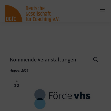
Vera
Kommende Veranstaltungen
Suche
Such
August 2026
und
SA.
22
Ansi
Navi