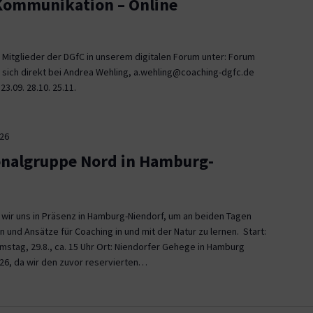
 Kommunikation – Online
 Mitglieder der DGfC in unserem digitalen Forum unter: Forum
 sich direkt bei Andrea Wehling, a.wehling@coaching-dgfc.de
3.09. 28.10. 25.11.
026
onalgruppe Nord in Hamburg-
n wir uns in Präsenz in Hamburg-Niendorf, um an beiden Tagen
und Ansätze für Coaching in und mit der Natur zu lernen. Start:
Samstag, 29.8., ca. 15 Uhr Ort: Niendorfer Gehege in Hamburg
26, da wir den zuvor reservierten…