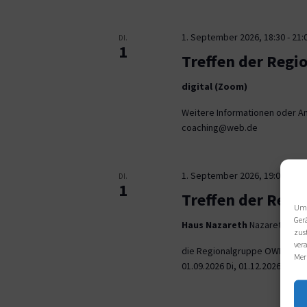
1. September 2026, 18:30
-
21:
DI.
1
Treffen der Regi
digital (Zoom)
Weitere Informationen oder An
coaching@web.de
1. September 2026, 19:00
-
21:
DI.
1
Treffen der Reg
Um 
Ger
Haus Nazareth
Nazarethweg 5
zus
ver
die Regionalgruppe OWL trifft
Mer
01.09.2026 Di, 01.12.2026 jeweil