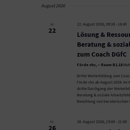
Navigation
August 2026
22. August 2026, 09:30
-
16:45
SA.
22
Lösung & Ressour
Beratung & sozia
zum Coach DGfC
Förde vhs, – Raum B1.18
Muhl
Dritte Weiterbildung zum Coa
Förde vhs ab August 2026. Im 
dritte Durchgang der Weiterb
Beratung & soziale Arbeitsfeld
Beachtung von beraterischen 
26. August 2026, 19:00
-
21:00
MI.
26