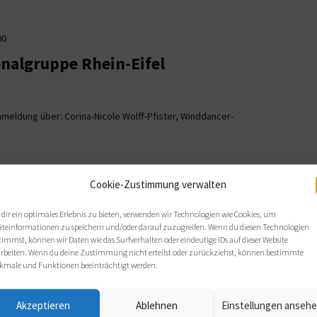
00
onalgruppe Rhein-Eifel
meldung über: Corina-Nicole Wolff-Pfister, Winddancer-
00
Cookie-Zustimmung verwalten
ionalgruppe OWL
dir ein optimales Erlebnis zu bieten, verwenden wir Technologien wie Cookies, um
äteinformationen zu speichern und/oder darauf zuzugreifen. Wenn du diesen Technologien
, Bielefeld
timmst, können wir Daten wie das Surfverhalten oder eindeutige IDs auf dieser Website
arbeiten. Wenn du deine Zustimmung nicht erteilst oder zurückziehst, können bestimmte
 sich wie gewohnt im Haus Nazareth an folgenden Terminen: Di,
kmale und Funktionen beeinträchtigt werden.
s von 19 bis 21 Uhr.
Akzeptieren
Ablehnen
Einstellungen anseh