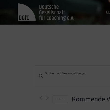
Üb
Veranstaltungen
Bitte
Schlüsselwort
Suche
eingeben.
und
Suche
nach
Kommende Ve
Heute
Ansichten,
Veranstaltungen
Schlüsselwort.