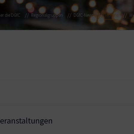
er die DGfC
Regionalgruppen
DGfC-News
Termine
We
ranstaltungen