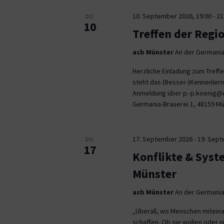
10. September 2026, 19:00
-
21
DO.
10
Treffen der Regi
asb Münster
An der Germania
Herzliche Einladung zum Tref
steht das (Besser-)Kennenlern
Anmeldung über p.-p.koenig@co
Germania-Brauerei 1, 48159 M
17. September 2026
-
19. Sep
DO.
17
Konflikte & Syst
Münster
asb Münster
An der Germania
„Überall, wo Menschen miteina
schaffen. Ob sie wollen oder n