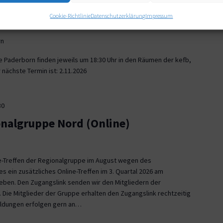
30
Cookie-Richtlinie
Datenschutzerklärung
Impressum
onalgruppe Paderborn
rn
e Paderborn finden jeweils um 18:30 Uhr in den Räumen der kefb,
nächste Termin ist: 2.11.2026
30
onalgruppe Nord (Online)
ne-Treffen der Regionalgruppe im August wegen des
es ein zusätzliches Online-Treffen im 3. Quartal 2026 am
 geben. Den Zugangslink senden wir den Mitgliedern der
 Die Mitglieder der Gruppe erhalten den Zugangslink rechtzeitig
eldungen erfolgen gern an…