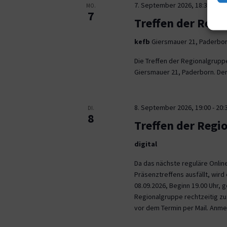
7. September 2026, 18:30
-
21:
MO.
7
Treffen der Regi
kefb
Giersmauer 21, Paderbo
Die Treffen der Regionalgrupp
Giersmauer 21, Paderborn. Der 
8. September 2026, 19:00
-
20:
DI.
8
Treffen der Regi
digital
Da das nächste reguläre Onli
Präsenztreffens ausfällt, wird 
08.09.2026, Beginn 19.00 Uhr,
Regionalgruppe rechtzeitig zu.
vor dem Termin per Mail. Anm