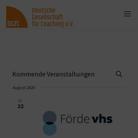
Vera
Kommende Veranstaltungen
Suche
Such
August 2026
und
SA.
22
Ansi
Navi