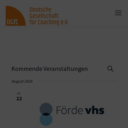
Vera
Kommende Veranstaltungen
Suche
Such
August 2026
und
SA.
22
Ansi
Navi