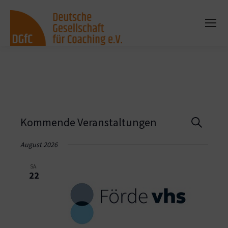
Vera
Kommende Veranstaltungen
Suche
Such
August 2026
und
SA.
22
Ansi
Navi