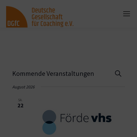
Vera
Kommende Veranstaltungen
Suche
Such
August 2026
und
SA.
22
Ansi
Navi