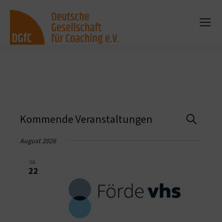
Vera
Kommende Veranstaltungen
Suche
Such
August 2026
und
SA.
22
Ansi
Navi