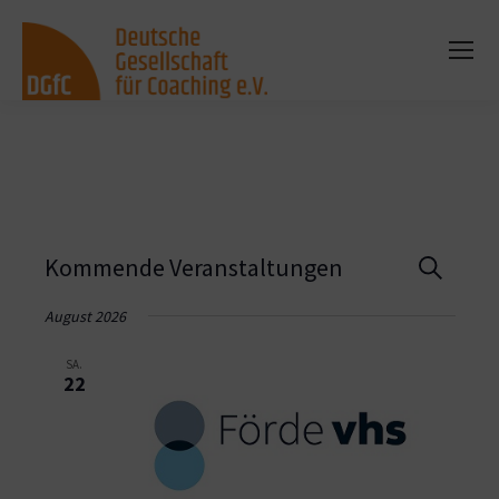
Vera
Kommende Veranstaltungen
Suche
Such
August 2026
und
SA.
22
Ansi
Navi