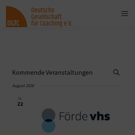
Vera
Kommende Veranstaltungen
Suche
Such
August 2026
und
SA.
22
Ansi
Navi