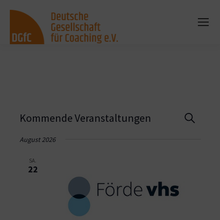
Vera
Kommende Veranstaltungen
Suche
Such
August 2026
und
SA.
22
Ansi
Navi