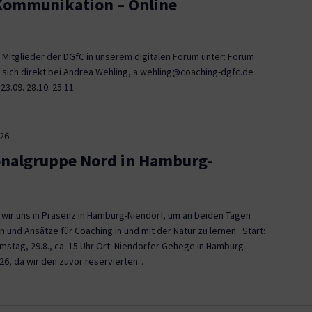
 Kommunikation – Online
 Mitglieder der DGfC in unserem digitalen Forum unter: Forum
 sich direkt bei Andrea Wehling, a.wehling@coaching-dgfc.de
3.09. 28.10. 25.11.
026
onalgruppe Nord in Hamburg-
n wir uns in Präsenz in Hamburg-Niendorf, um an beiden Tagen
und Ansätze für Coaching in und mit der Natur zu lernen. Start:
Samstag, 29.8., ca. 15 Uhr Ort: Niendorfer Gehege in Hamburg
26, da wir den zuvor reservierten…