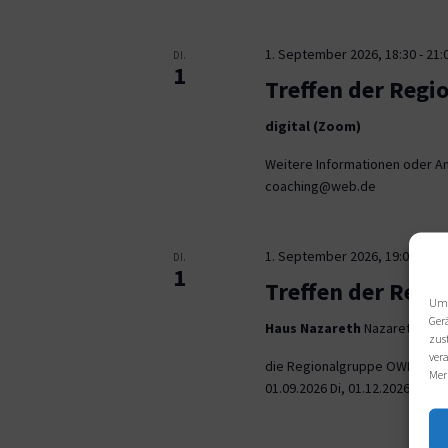
1. September 2026, 18:30
-
21:
DI.
1
Treffen der Regi
digital (Zoom)
Weitere Informationen oder An
coaching@web.de
1. September 2026, 19:00
-
21:
DI.
1
Treffen der Reg
Um 
Ger
Haus Nazareth
Nazarethweg 5
zus
ver
die Regionalgruppe OWL trifft
Mer
01.09.2026 Di, 01.12.2026 jeweil