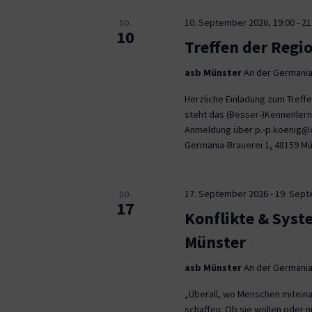
10. September 2026, 19:00
-
21
DO.
10
Treffen der Regi
asb Münster
An der Germania
Herzliche Einladung zum Tref
steht das (Besser-)Kennenlern
Anmeldung über p.-p.koenig@co
Germania-Brauerei 1, 48159 M
17. September 2026
-
19. Sep
DO.
17
Konflikte & Syst
Münster
asb Münster
An der Germania
„Überall, wo Menschen miteina
schaffen. Ob sie wollen oder n