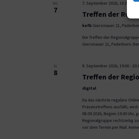
7. September 2026, 18:30
-
21:
MO.
7
Treffen der Regi
kefb
Giersmauer 21, Paderbo
Die Treffen der Regionalgrupp
Giersmauer 21, Paderborn. Der 
8. September 2026, 19:00
-
20:
DI.
8
Treffen der Regi
digital
Da das nächste reguläre Onli
Präsenztreffens ausfällt, wird 
08.09.2026, Beginn 19.00 Uhr,
Regionalgruppe rechtzeitig zu.
vor dem Termin per Mail. Anm