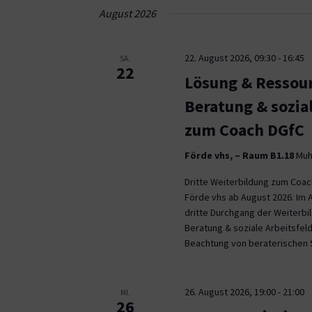
Navigation
August 2026
22. August 2026, 09:30
-
16:45
SA.
22
Lösung & Ressour
Beratung & sozia
zum Coach DGfC
Förde vhs, – Raum B1.18
Muhl
Dritte Weiterbildung zum Coa
Förde vhs ab August 2026. Im 
dritte Durchgang der Weiterb
Beratung & soziale Arbeitsfeld
Beachtung von beraterischen 
26. August 2026, 19:00
-
21:00
MI.
26