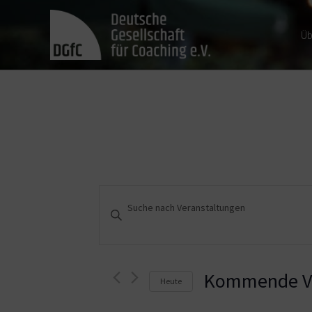
Üb
Veranstaltungen
Bitte
Schlüsselwort
Suche
eingeben.
und
Suche
nach
Kommende Ve
Heute
Ansichten,
Veranstaltungen
Schlüsselwort.