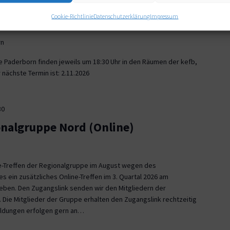
30
Cookie-Richtlinie
Datenschutzerklärung
Impressum
onalgruppe Paderborn
rn
e Paderborn finden jeweils um 18:30 Uhr in den Räumen der kefb,
nächste Termin ist: 2.11.2026
30
onalgruppe Nord (Online)
ne-Treffen der Regionalgruppe im August wegen des
es ein zusätzliches Online-Treffen im 3. Quartal 2026 am
 geben. Den Zugangslink senden wir den Mitgliedern der
 Die Mitglieder der Gruppe erhalten den Zugangslink rechtzeitig
eldungen erfolgen gern an…