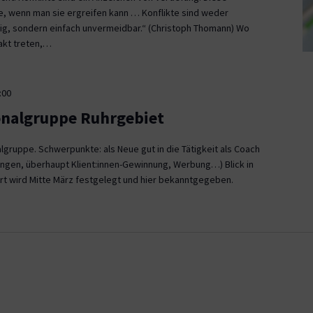
ce, wenn man sie ergreifen kann … Konflikte sind weder
, sondern einfach unvermeidbar.“ (Christoph Thomann) Wo
akt treten,…
:00
onalgruppe Ruhrgebiet
gruppe. Schwerpunkte: als Neue gut in die Tätigkeit als Coach
ngen, überhaupt Klient:innen-Gewinnung, Werbung…) Blick in
rt wird Mitte März festgelegt und hier bekanntgegeben.