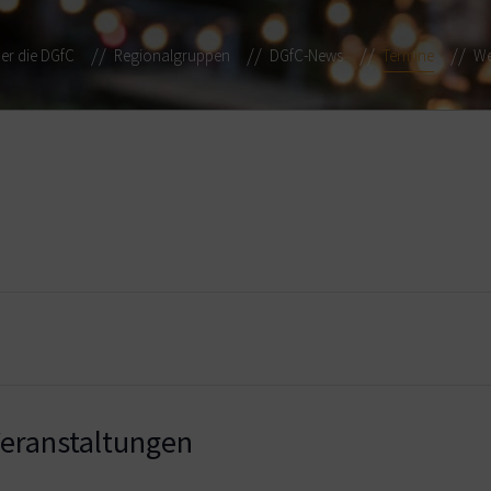
er die DGfC
Regionalgruppen
DGfC-News
Termine
We
ranstaltungen