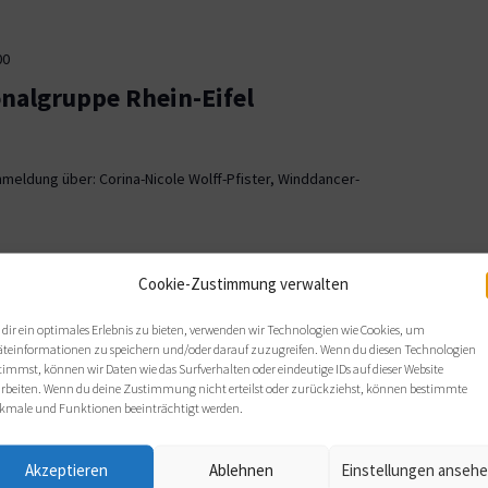
00
onalgruppe Rhein-Eifel
meldung über: Corina-Nicole Wolff-Pfister, Winddancer-
00
Cookie-Zustimmung verwalten
ionalgruppe OWL
dir ein optimales Erlebnis zu bieten, verwenden wir Technologien wie Cookies, um
äteinformationen zu speichern und/oder darauf zuzugreifen. Wenn du diesen Technologien
, Bielefeld
timmst, können wir Daten wie das Surfverhalten oder eindeutige IDs auf dieser Website
arbeiten. Wenn du deine Zustimmung nicht erteilst oder zurückziehst, können bestimmte
 sich wie gewohnt im Haus Nazareth an folgenden Terminen: Di,
kmale und Funktionen beeinträchtigt werden.
s von 19 bis 21 Uhr.
Akzeptieren
Ablehnen
Einstellungen anseh