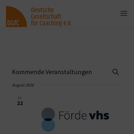
Vera
Kommende Veranstaltungen
Suche
Such
August 2026
und
SA.
22
Ansi
Navi