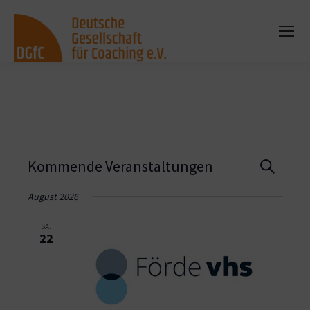
Vera
Kommende Veranstaltungen
Suche
Such
August 2026
und
SA.
22
Ansi
Navi