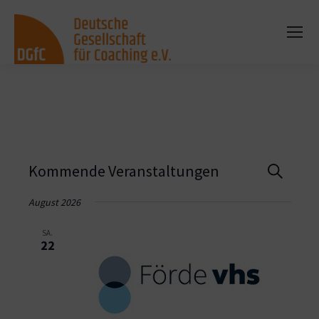
Vera
Kommende Veranstaltungen
Suche
Such
August 2026
und
SA.
22
Ansi
Navi