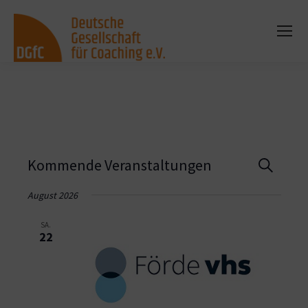
Vera
Kommende Veranstaltungen
Suche
Such
August 2026
und
SA.
22
Ansi
Navi