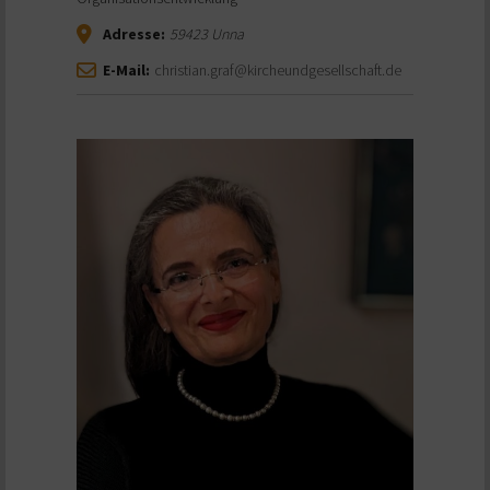
Adresse:
59423
Unna
E-Mail:
christian.graf@kircheundgesellschaft.de