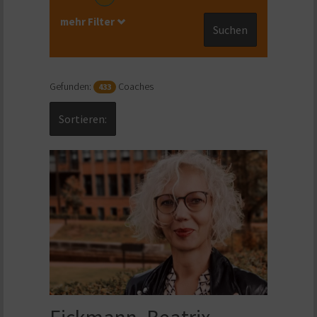
mehr Filter
Suchen
Gefunden:
Coaches
433
Sortieren:
Eickmann, Beatrix