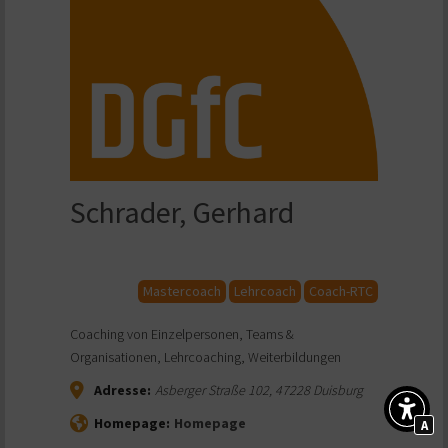
Schrader, Gerhard
Mastercoach
Lehrcoach
Coach-RTC
Coaching von Einzelpersonen, Teams &
Organisationen, Lehrcoaching, Weiterbildungen
Adresse:
Asberger Straße 102
,
47228
Duisburg
Homepage:
Homepage
A