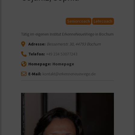
Seniorcoach
Lehrcoach
Tätig im eigenen Institut ErkenneNeueWege in Bochum
Adresse:
Bessemerstr. 30
,
44793
Bochum
Telefon:
+49 234 53077243
Homepage:
Homepage
E-Mail:
kontakt@erkenneneuewege.de