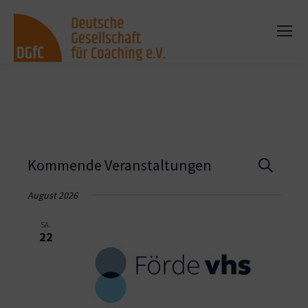
Vera
Kommende Veranstaltungen
Suche
Such
August 2026
und
SA.
22
Ansi
Navi