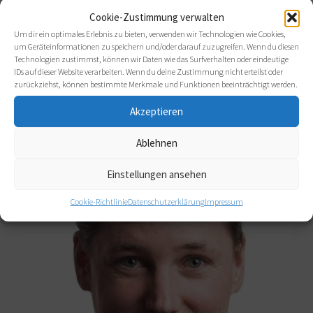
Zertifizierte Senior-/Lehr-Coach/DGfC,
Cookie-Zustimmung verwalten
Systemische Coach/SG, Lehr-
Um dir ein optimales Erlebnis zu bieten, verwenden wir Technologien wie Cookies,
Supervisorin/DGSv,
um Geräteinformationen zu speichern und/oder darauf zuzugreifen. Wenn du diesen
Dipl. Sozialarb./Sozialpäd.(FH), WENDO-
Technologien zustimmst, können wir Daten wie das Surfverhalten oder eindeutige
Trainerin, Ausbildung
IDs auf dieser Website verarbeiten. Wenn du deine Zustimmung nicht erteilst oder
zurückziehst, können bestimmte Merkmale und Funktionen beeinträchtigt werden.
Akzeptieren
Ablehnen
Einstellungen ansehen
Cookie-Richtlinie
Datenschutzerklärung
Impressum