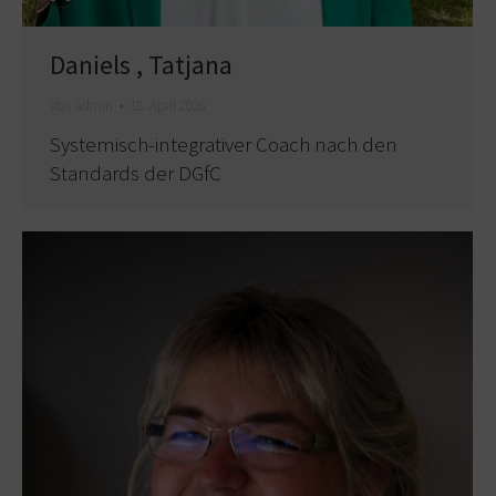
Daniels , Tatjana
Von
admin
18. April 2026
Systemisch-integrativer Coach nach den
Standards der DGfC