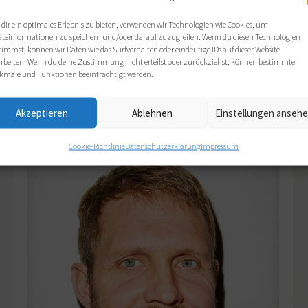
Dyck, Helene
dir ein optimales Erlebnis zu bieten, verwenden wir Technologien wie Cookies, um
äteinformationen zu speichern und/oder darauf zuzugreifen. Wenn du diesen Technologien
Von
admin
18. April 2026
timmst, können wir Daten wie das Surfverhalten oder eindeutige IDs auf dieser Website
arbeiten. Wenn du deine Zustimmung nicht erteilst oder zurückziehst, können bestimmte
Coaching von Einzelpersonen und
kmale und Funktionen beeinträchtigt werden.
Gruppen, Mitarbeiter und
Teamentwicklung
Akzeptieren
Ablehnen
Einstellungen anseh
Cookie-Richtlinie
Datenschutzerklärung
Impressum