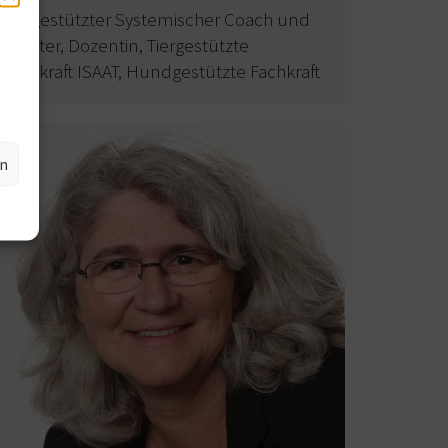
Tiergestützter Systemischer Coach und
Berater, Dozentin, Tiergestützte
Fachkraft ISAAT, Hundgestützte Fachkraft
en