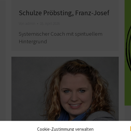
Schulze Pröbsting, Franz-Josef
Von
admin
18. April 2026
Systemischer Coach mit spirituellem
Hintergrund
Cookie-Zustimmung verwalten