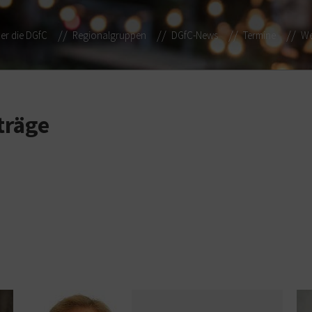
er die DGfC
Regionalgruppen
DGfC-News
Termine
We
träge