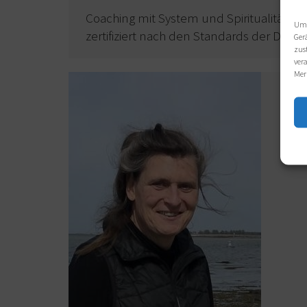
Coaching mit System und Spiritualität,
Um 
zertifiziert nach den Standards der DGfC.
Ger
zus
ver
Mer