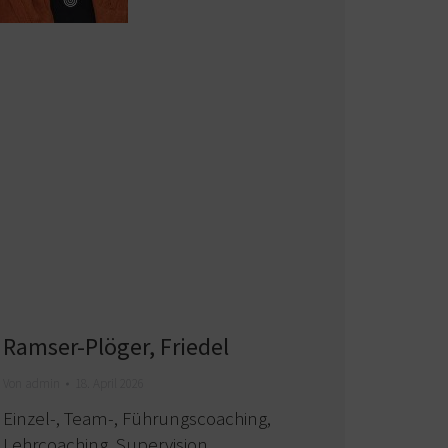
Ramser-Plöger, Friedel
Von
admin
18. April 2026
Einzel-, Team-, Führungscoaching,
Lehrcoaching, Supervision,