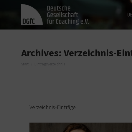
Üb
Archives:
Verzeichnis-Ein
Sie befinden sich hier:
Start
Eintragsverzeichnis
Verzeichnis-Einträge