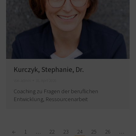
Kurczyk, Stephanie, Dr.
Von
admin
18. April 2026
Coaching zu Fragen der beruflichen
Entwicklung, Ressourcenarbeit
←
1
…
22
23
24
25
26
…