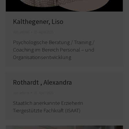
Kalthegener, Liso
Von
admin
18. April 2026
Psychologische Beratung / Training /
Coaching im Bereich Personal – und
Organisationsentwicklung
Rothardt , Alexandra
Von
admin
18. April 2026
Staatlich anerkannte Erzieherin
Tiergestützte Fachkraft (ISAAT)