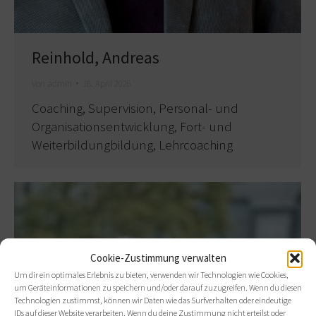
Reinhold, Andreas
Von
admin
18. April 2026
Coaching, Supervision, Personal- und
Organisationsentwicklung, Fort- und
Weiterbildungbildung, Lehrcoaching
Cookie-Zustimmung verwalten
Um dir ein optimales Erlebnis zu bieten, verwenden wir Technologien wie Cookies,
um Geräteinformationen zu speichern und/oder darauf zuzugreifen. Wenn du diesen
Technologien zustimmst, können wir Daten wie das Surfverhalten oder eindeutige
IDs auf dieser Website verarbeiten. Wenn du deine Zustimmung nicht erteilst oder