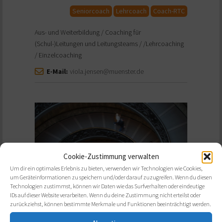
Seniorcoach
Lehrcoach
Coach-RTC
Aus- und Weiterbildung / Coaching für
(Schul-)Leitungen und Leitungsteams / /Lehrcoaching
/ Einzelcoaching
E-Mail:
viola.jensen@muenster.de
Cookie-Zustimmung verwalten
Um dir ein optimales Erlebnis zu bieten, verwenden wir Technologien wie Cookies,
um Geräteinformationen zu speichern und/oder darauf zuzugreifen. Wenn du diesen
Technologien zustimmst, können wir Daten wie das Surfverhalten oder eindeutige
IDs auf dieser Website verarbeiten. Wenn du deine Zustimmung nicht erteilst oder
zurückziehst, können bestimmte Merkmale und Funktionen beeinträchtigt werden.