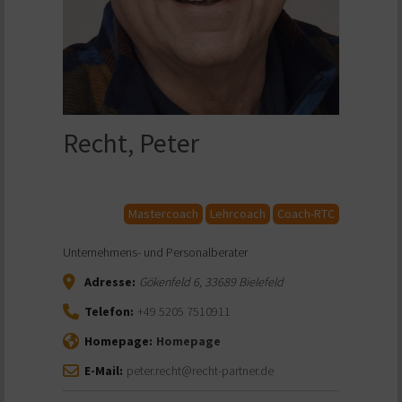
Recht, Peter
Mastercoach
Lehrcoach
Coach-RTC
Unternehmens- und Personalberater
Adresse:
Gökenfeld 6
,
33689
Bielefeld
Telefon:
+49 5205 7510911
Homepage:
Homepage
E-Mail:
peter.recht@recht-partner.de