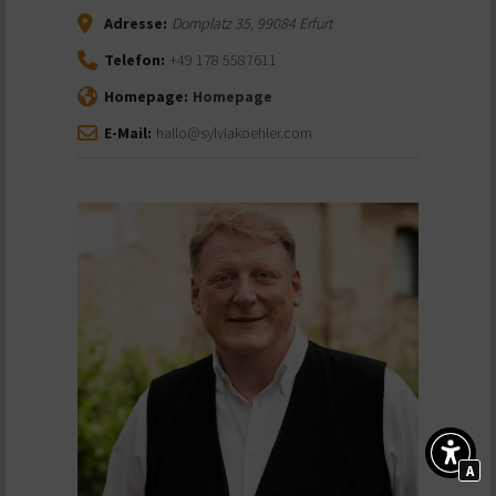
Adresse:
Domplatz 35
,
99084
Erfurt
Telefon:
+49 178 5587611
Homepage:
Homepage
E-Mail:
hallo@sylviakoehler.com
A