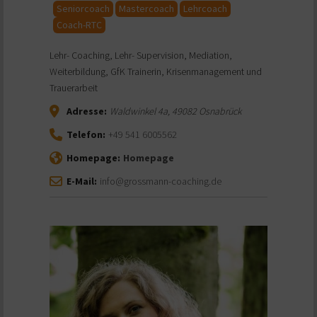
Seniorcoach
Mastercoach
Lehrcoach
Coach-RTC
Lehr- Coaching, Lehr- Supervision, Mediation,
Weiterbildung, GfK Trainerin, Krisenmanagement und
Trauerarbeit
Adresse:
Waldwinkel 4a
,
49082
Osnabrück
Telefon:
+49 541 6005562
Homepage:
Homepage
E-Mail:
info@grossmann-coaching.de