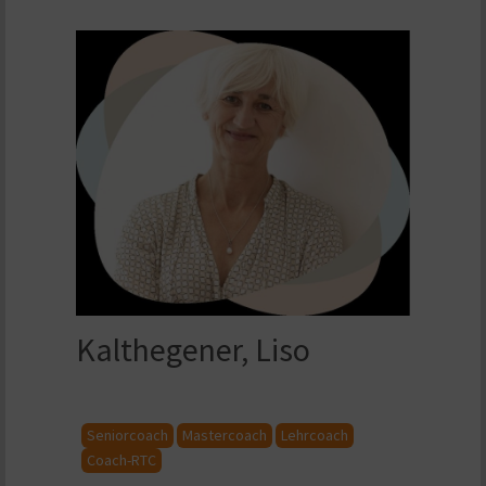
Kalthegener, Liso
Seniorcoach
Mastercoach
Lehrcoach
Coach-RTC