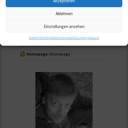
Akzeptieren
Schlegel, Verena
Ablehnen
Einstellungen ansehen
Coach DGfC, Diplom Sozialarbeiterin / -pädagogin
FH, Einrichtungsleiterin einer Kita
Cookie-Richtlinie
Datenschutzerklärung
Impressum
Adresse:
36419
Geisa
Homepage:
Homepage