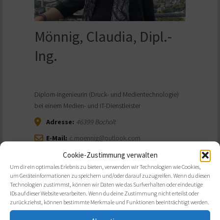
Mönnig, Claudia, Dipl.-
Ing.
Diplom-Ingenieurin (Druck- und Medientechnologie)
bei einem Medien- und IT-Dienstleister
Adresse:
46399
Bocholt
E-Mail:
c.moennig@outlook.com
Cookie-Zustimmung verwalten
Um dir ein optimales Erlebnis zu bieten, verwenden wir Technologien wie Cookies,
um Geräteinformationen zu speichern und/oder darauf zuzugreifen. Wenn du diesen
Technologien zustimmst, können wir Daten wie das Surfverhalten oder eindeutige
IDs auf dieser Website verarbeiten. Wenn du deine Zustimmung nicht erteilst oder
zurückziehst, können bestimmte Merkmale und Funktionen beeinträchtigt werden.