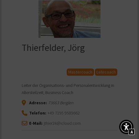
Thierfelder, Jörg
Mastercoach
Lehrcoach
Leiter der Organisations- und Personalentwicklung in
Altersteilzeit; Business Coach
Adresse:
73663
Berglen
Telefon:
+49 7195 9589662
E-Mail:
jthier24@icloud.com
A