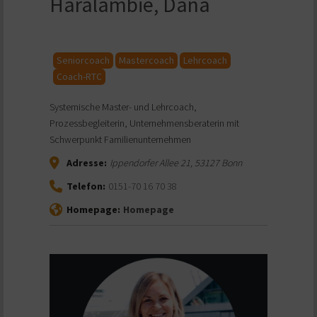
Haralambie, Dana
Seniorcoach
Mastercoach
Lehrcoach
Coach-RTC
Systemische Master- und Lehrcoach,
Prozessbegleiterin, Unternehmensberaterin mit
Schwerpunkt Familienunternehmen
Adresse:
Ippendorfer Allee 21
,
53127
Bonn
Telefon:
0151-70 16 70 38
Homepage:
Homepage