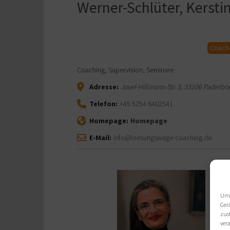
Werner-Schlüter, Kersti
Coach
Coaching, Supervision, Seminare
Adresse:
Josef-Hißmann-Str. 3
,
33106
Paderbo
Telefon:
+49 5254 6402541
Homepage:
Homepage
E-Mail:
info@loesungswege-coaching.de
Um 
Ger
zus
ver