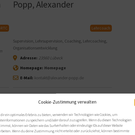
n
Popp, Alexander
-RTC
Lehrcoach
Supervision, Lehrsupervision, Coaching, Lehrcoaching,
Organisationsentwicklung
rn
Adresse:
23560
Lübeck
Homepage:
Homepage
E-Mail:
kontakt@alexander-popp.de
Cookie-Zustimmung verwalten
dir ein optimales Erlebnis zu bieten, verwenden wir Technologien wie Cookies, um
äteinformationen zu speichern und/oder darauf zuzugreifen. Wenn du diesen Technologien
timmst, können wir Daten wie das Surfverhalten oder eindeutige IDs auf dieser Website
arbeiten. Wenn du deine Zustimmung nicht erteilst oder zurückziehst, können bestimmte