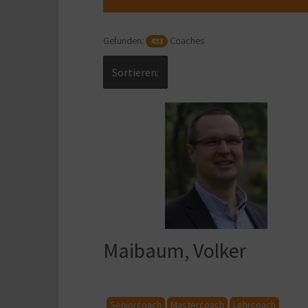
Gefunden:
Coaches
433
Sortieren:
Maibaum, Volker
Seniorcoach
Mastercoach
Lehrcoach