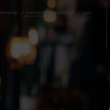
Foto: Tomas Jasovsky / unsplash.com / CC0
iterbildung
Coachsuche
Mitgliedschaft
Suche