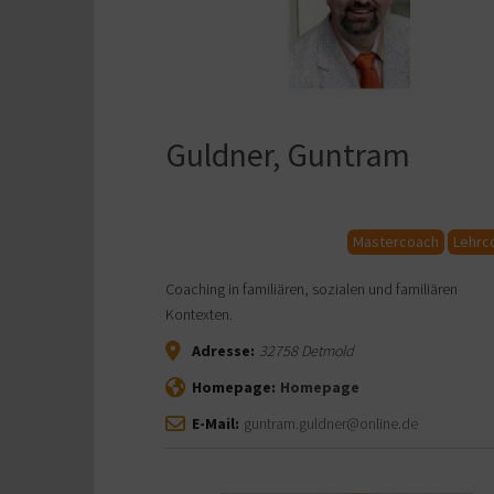
Guldner, Guntram
Mastercoach
Lehrc
Coaching in familiären, sozialen und familiären
Kontexten.
Adresse:
32758
Detmold
Homepage:
Homepage
E-Mail:
guntram.guldner@online.de