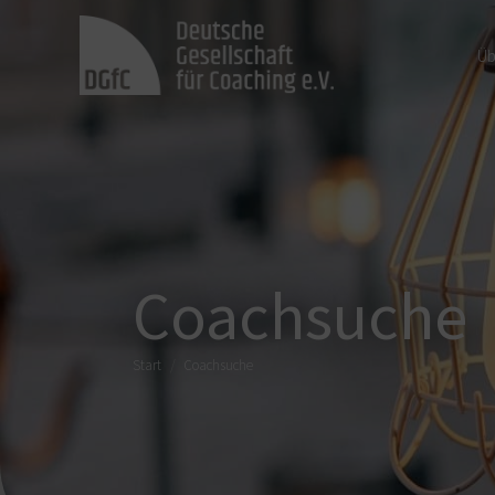
Üb
Coachsuche
Sie befinden sich hier:
Start
Coachsuche