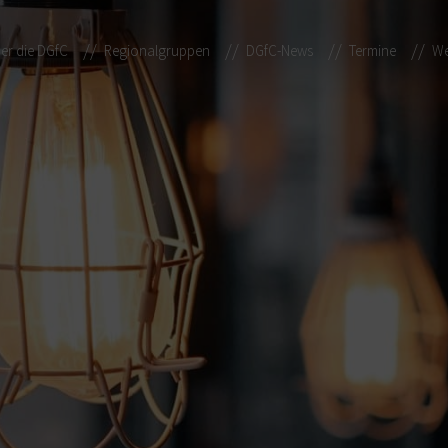
er die DGfC
Regionalgruppen
DGfC-News
Termine
We