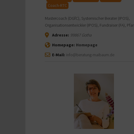
Coach-RTC
Mastercoach (DGfC), Systemischer Berater (IPOS),
Organisationsentwickler (IPOS), Fundraiser (FA), Pfar
Adresse:
99867
Gotha
Homepage:
Homepage
E-Mail:
info@beratung-maibaum.de