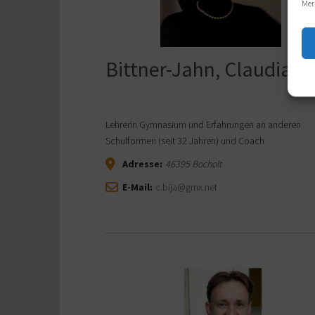
Mer
Bittner-Jahn, Claudia
Lehrerin Gymnasium und Erfahrungen an anderen
Schulformen (seit 32 Jahren) und Coach
Adresse:
46395
Bocholt
E-Mail:
c.bija@gmx.net