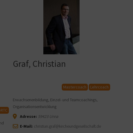
Graf, Christian
Mastercoach
Lehrcoach
Erwachsenenbildung, Einzel- und Teamcoachings,
Organisationsentwicklung
-RTC
Adresse:
59423
Unna
und
E-Mail:
christian.graf@kircheundgesellschaft.de