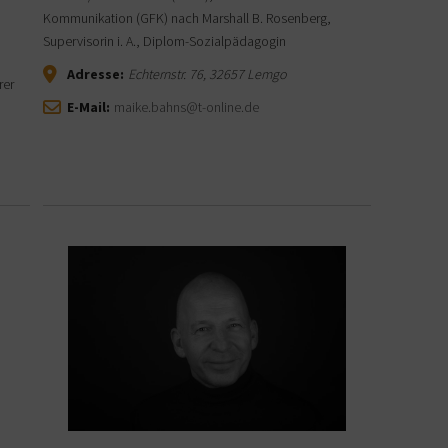
Kommunikation (GFK) nach Marshall B. Rosenberg,
Supervisorin i. A., Diplom-Sozialpädagogin
Adresse:
Echternstr. 76
,
32657
Lemgo
rer
E-Mail:
maike.bahns@t-online.de