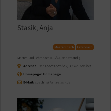
Stasik, Anja
Mastercoach
Lehrcoach
Master- und Lehrcoach (DGfC), selbstständig
Adresse:
Hans-Sachs-Straße 4
,
33602
Bielefeld
Homepage:
Homepage
E-Mail:
coaching@anja-stasik.de