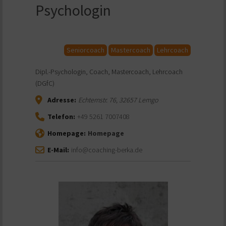
Psychologin
Seniorcoach
Mastercoach
Lehrcoach
Dipl.-Psychologin, Coach, Mastercoach, Lehrcoach
(DGfC)
Adresse:
Echternstr. 76
,
32657
Lemgo
Telefon:
+49 5261 7007408
Homepage:
Homepage
E-Mail:
info@coaching-berka.de