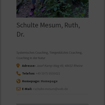
Schulte Mesum, Ruth,
Dr.
Systemisches Coaching, Tiergestütztes Coaching,
Coaching in der Natur
Adresse:
Josef-Kamp-Weg 49
,
48432
Rheine
Telefon:
+49 5975 9559021
Homepage:
Homepage
E-Mail:
r.schulte-mesum@web.de