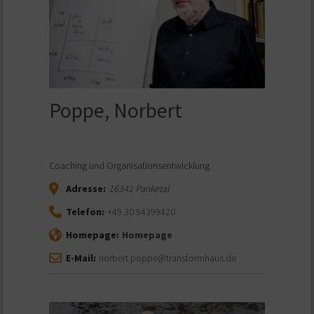
Poppe, Norbert
Coaching und Organisationsentwicklung
Adresse:
16341
Panketal
Telefon:
+49 30 94399420
Homepage:
Homepage
E-Mail:
norbert.poppe@transformhaus.de