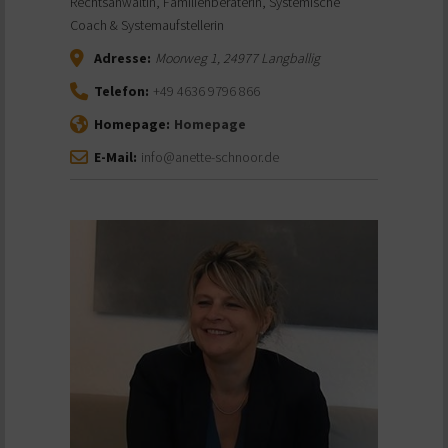
Rechtsanwältin, Familienberaterin, Systemische
Coach & Systemaufstellerin
Adresse:
Moorweg 1
,
24977
Langballig
Telefon:
+49 4636 9796 866
Homepage:
Homepage
E-Mail:
info@anette-schnoor.de