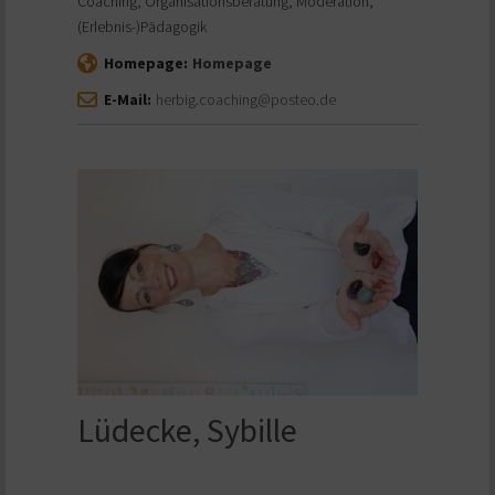
Coaching, Organisationsberatung, Moderation,
(Erlebnis-)Pädagogik
Homepage:
Homepage
E-Mail:
herbig.coaching@posteo.de
Lüdecke, Sybille