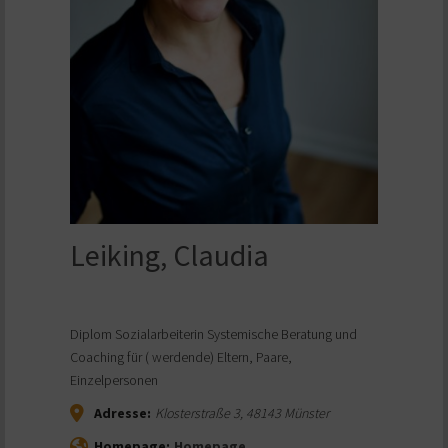
Leiking, Claudia
Diplom Sozialarbeiterin Systemische Beratung und
Coaching für ( werdende) Eltern, Paare,
Einzelpersonen
Adresse:
Klosterstraße 3
,
48143
Münster
Homepage:
Homepage