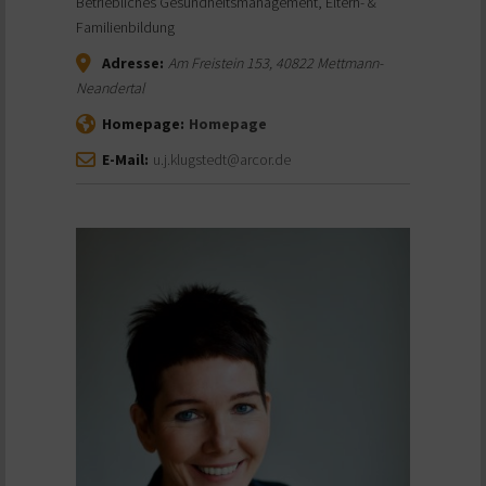
Betriebliches Gesundheitsmanagement, Eltern- &
Familienbildung
Adresse:
Am Freistein 153
,
40822
Mettmann-
Neandertal
Homepage:
Homepage
E-Mail:
u.j.klugstedt@arcor.de