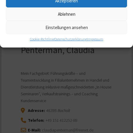
Akzeptieren
Ablehnen
Einstellungen ansehen
Cookie-Richtlinie
Datenschutzerklärung
Impressum
Penterman, Claudia
Mein Fachgebiet: Führungskräfte – und
Teamentwicklung in Filialunternehmen in Handel und
Dienstleistung inklusive maßgeschneiderten „In House
Seminaren“, Verkaufstrainings – und Coaching
Kundenservice
Adresse:
46395
Bocholt
Telefon:
+49 151 412252-88
E-Mail:
claudiapenterman@freenet.de