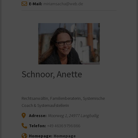
E-Mail:
miriamsacha@web.de
Schnoor, Anette
Rechtsanwältin, Familienberaterin, Systemische
Coach & Systemaufstellerin
Adresse:
Moorweg 1
,
24977
Langballig
Telefon:
+49 4636 9796 866
Homepage:
Homepage