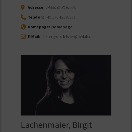
Adresse:
14550
Groß Kreutz
Telefon:
+49 176 42078271
Homepage:
Homepage
E-Mail:
stefan.gross-leisner@beriah.de
Lachenmaier, Birgit