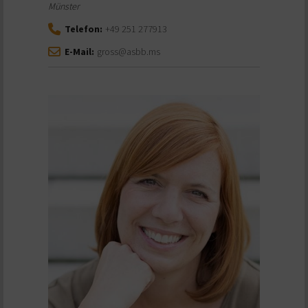
Münster
Telefon:
+49 251 277913
E-Mail:
gross@asbb.ms