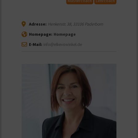
Mastercoach
Lehrcoach
Adresse:
Henkenstr. 38
,
33106
Paderborn
Homepage:
Homepage
E-Mail:
info@elkevowinkel.de