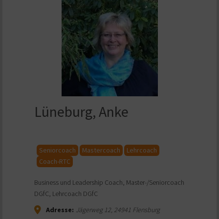
Lüneburg, Anke
Seniorcoach
Mastercoach
Lehrcoach
Coach-RTC
Business und Leadership Coach, Master-/Seniorcoach
DGfC, Lehrcoach DGfC
Adresse:
Jägerweg 12
,
24941
Flensburg