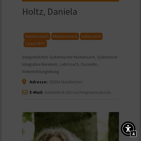
Holtz, Daniela
Seniorcoach
Mastercoach
Lehrcoach
Coach-RTC
(tiergestützter) Systemischer Masteroach, Systemisch-
Integrative Beraterin, Lehrcoach, Dozentin,
Weiterbildungleitung
Adresse:
59394
Nordkirchen
E-Mail:
danielaholtz@coachingraumnatur.de
A