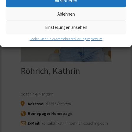
Akzeptieren
Ablehnen
Einstellungen ansehen
Cookie-Richtlinie
Datenschutzerklärung
Impressum
Röhrich, Kathrin
Coachin & Mentorin
Adresse:
01257
Dresden
Homepage:
Homepage
E-Mail:
kontakt@kathrinroehrich-coaching.com