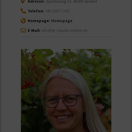
Adresse:
Sperberweg 15
,
48308
Senden
Telefon:
+49 2597 5743
Homepage:
Homepage
E-Mail:
info@dr-claudia-robben.de