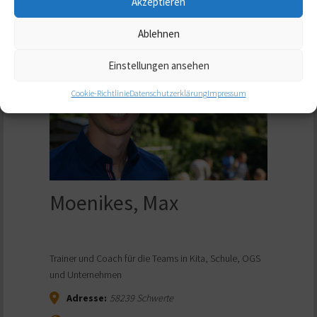
Akzeptieren
Ablehnen
Einstellungen ansehen
Cookie-Richtlinie
Datenschutzerklärung
Impressum
Moenikes, Max
Trainer und Coach für die Teams in Kita, Schule, OGS
und Unternehmen
Adresse:
58239
Schwerte