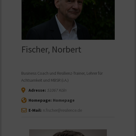
Fischer, Norbert
Business Coach und Resilienz-Trainer, Lehrer für
Achtsamkeit und MBSR (i.A.)
Adresse:
51067
Köln
Homepage:
Homepage
E-Mail:
n.fischer@resilence.de