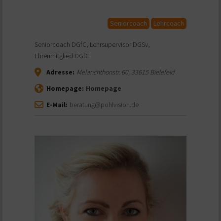
Seniorcoach
Lehrcoach
Seniorcoach DGfC, Lehrsupervisor DGSv,
Ehrenmitglied DGfC
Adresse:
Melanchthonstr. 60
,
33615
Bielefeld
Homepage:
Homepage
E-Mail:
beratung@pohlvision.de