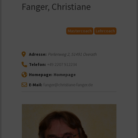
Fanger, Christiane
Mastercoach
Lehrcoach
Adresse:
Perlenweg 2
,
51491
Overath
Telefon:
+49 2207 912234
Homepage:
Homepage
E-Mail:
fanger@christiane-fanger.de