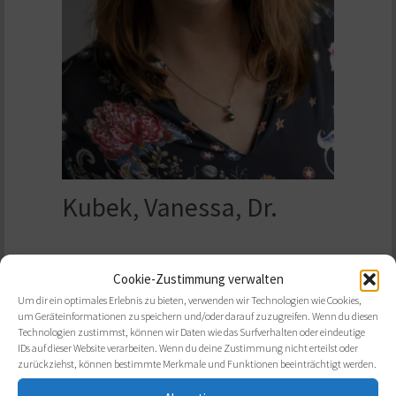
Kubek, Vanessa, Dr.
Coaching & Organisationentwicklung
Cookie-Zustimmung verwalten
Um dir ein optimales Erlebnis zu bieten, verwenden wir Technologien wie Cookies,
Adresse:
Eisenbahnstraße 40-42
,
67655
um Geräteinformationen zu speichern und/oder darauf zuzugreifen. Wenn du diesen
Kaiserslautern
Technologien zustimmst, können wir Daten wie das Surfverhalten oder eindeutige
IDs auf dieser Website verarbeiten. Wenn du deine Zustimmung nicht erteilst oder
Telefon:
+49 631 2058327
zurückziehst, können bestimmte Merkmale und Funktionen beeinträchtigt werden.
Homepage:
Homepage