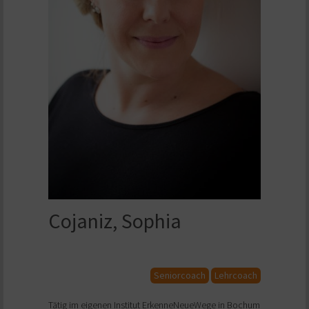
Cojaniz, Sophia
Seniorcoach
Lehrcoach
Tätig im eigenen Institut ErkenneNeueWege in Bochum