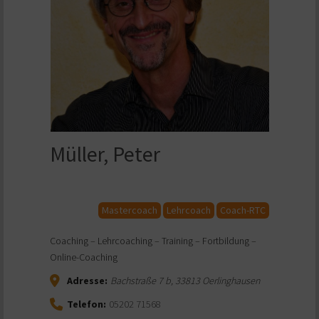
Müller, Peter
Mastercoach
Lehrcoach
Coach-RTC
Coaching – Lehrcoaching – Training – Fortbildung –
Online-Coaching
Adresse:
Bachstraße 7 b
,
33813
Oerlinghausen
Telefon:
05202 71568