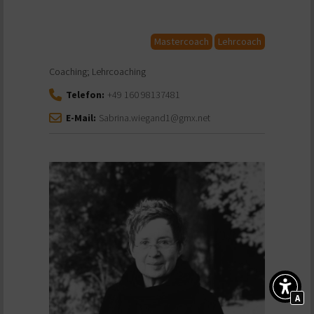
Mastercoach
Lehrcoach
Coaching; Lehrcoaching
Telefon:
+49 160 98137481
E-Mail:
Sabrina.wiegand1@gmx.net
A