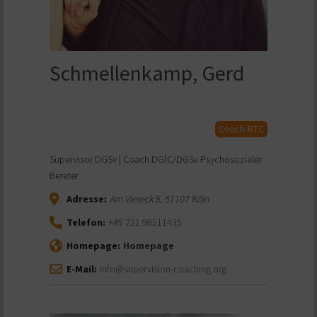
Schmellenkamp, Gerd
Coach-RTC
Supervisor DGSv | Coach DGfC/DGSv Psychosozialer
Berater
Adresse:
Am Viereck 5
,
51107
Köln
Telefon:
+49 221 98511435
Homepage:
Homepage
E-Mail:
info@supervision-coaching.org